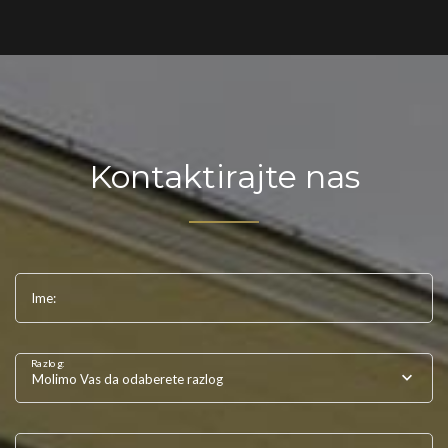
Kontaktirajte nas
Ime:
Razlog:
Molimo Vas da odaberete razlog