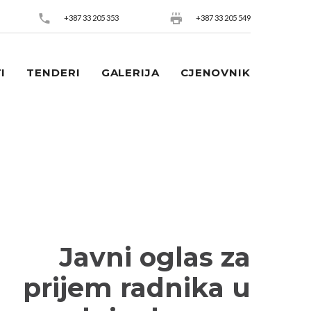
+387 33 205 353
+387 33 205 549
I
TENDERI
GALERIJA
CJENOVNIK
Javni oglas za
prijem radnika u