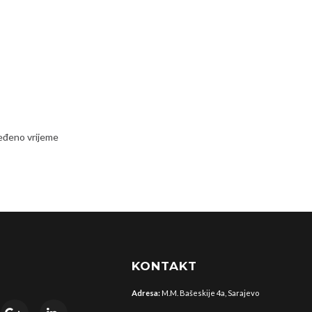
ređeno vrijeme
KONTAKT
Adresa:
M.M. Bašeskije 4a, Sarajevo