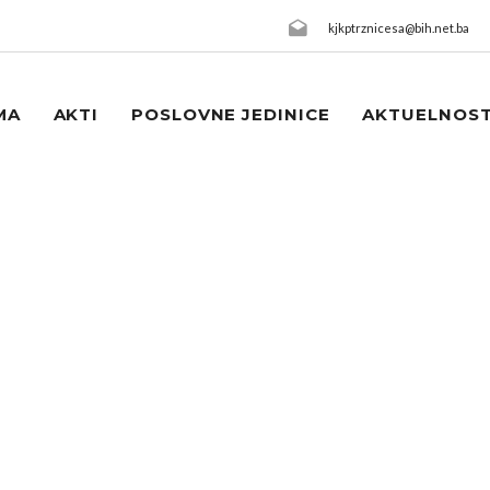
kjkptrznicesa@bih.net.ba
MA
AKTI
POSLOVNE JEDINICE
AKTUELNOST